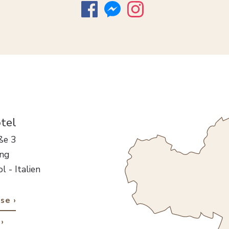
tel
ße 3
ng
l - Italien
ise