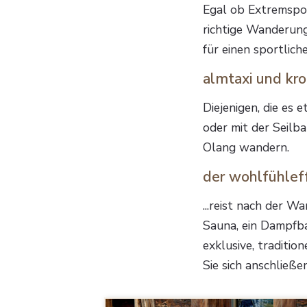
Egal ob Extremsport
richtige Wanderung
für einen sportlic
almtaxi und kro
Diejenigen, die es
oder mit der Seilb
Olang wandern.
der wohlfühleff
...reist nach der W
Sauna, ein Dampfba
exklusive, traditio
Sie sich anschließ