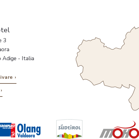
tel
e 3
aora
Adige - Italia
ivare