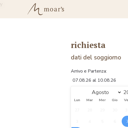
y
richiesta
dati del soggiorno
Arrivo e Partenza:
Lun
Mar
Mer
Gio
V
27
28
29
30
3
3
4
5
6