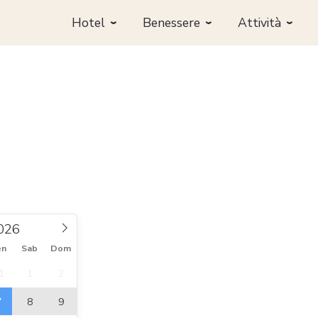
Richiedi
Prenota
Hotel
Benessere
Attività
en
Sab
Dom
1
1
2
7
8
9