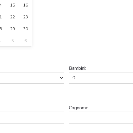
4
15
16
1
22
23
8
29
30
4
5
6
Bambini:
Cognome: